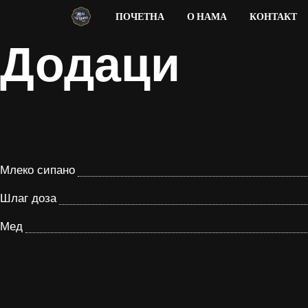
ПОЧЕТНА
О НАМА
КОНТАКТ
Додаци
Skip
to
content
Млеко сипано
Шлаг доза
Мед