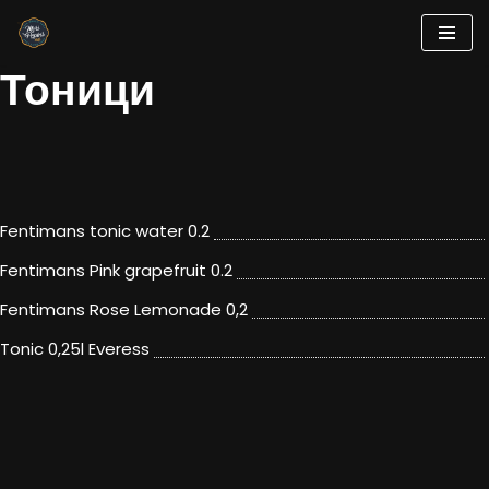
Skip
Тоници
to
content
Fentimans tonic water 0.2
Fentimans Pink grapefruit 0.2
Fentimans Rose Lemonade 0,2
Tonic 0,25l Everess