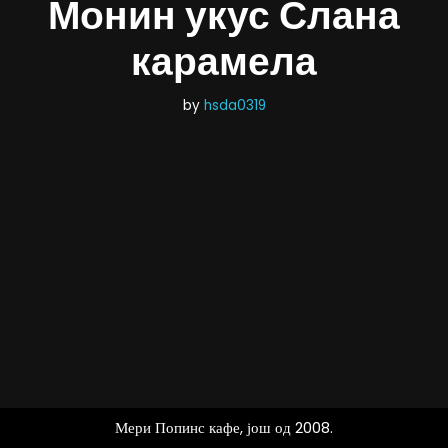
Монин укус Слана
карамела
by
hsda0319
Мери Попинс кафе, још од 2008.