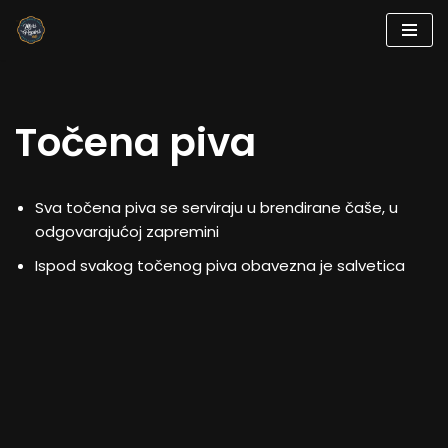
Skip
to
content
Točena piva
Sva točena piva se serviraju u brendirane čaše, u
odgovarajućoj zapremini
Ispod svakog točenog piva obavezna je salvetica